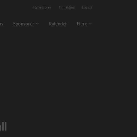
Nyhedsbrev
Tilmelding
Log på
os
Sponsorer
Kalender
Flere
ll