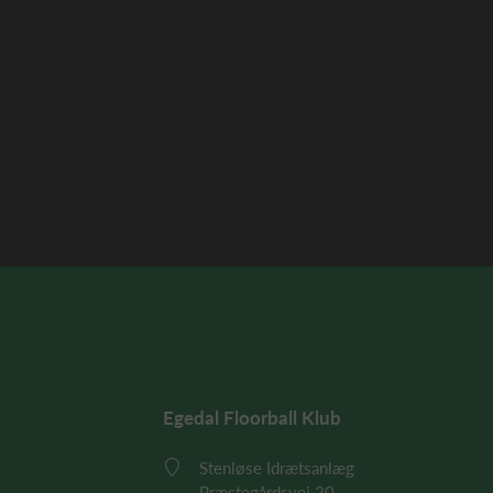
Egedal Floorball Klub
Stenløse Idrætsanlæg
Præstegårdsvej 20